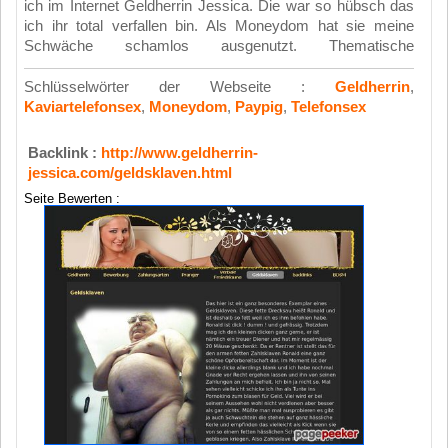
ich im Internet Geldherrin Jessica. Die war so hübsch das
ich ihr total verfallen bin. Als Moneydom hat sie meine
Schwäche schamlos ausgenutzt.
Thematische
Schlüsselwörter der Webseite :
Geldherrin
,
Kaviartelefonsex
,
Moneydom
,
Paypig
,
Telefonsex
Backlink :
http://www.geldherrin-
jessica.com/geldsklaven.html
Seite Bewerten :