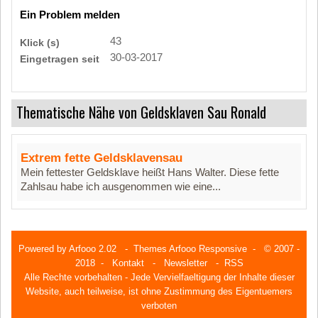
Ein Problem melden
43
Klick (s)
30-03-2017
Eingetragen seit
Thematische Nähe von Geldsklaven Sau Ronald
Extrem fette Geldsklavensau
Mein fettester Geldsklave heißt Hans Walter. Diese fette
Zahlsau habe ich ausgenommen wie eine...
Powered by
Arfooo 2.02
-
Themes Arfooo Responsive
- © 2007 -
2018 -
Kontakt
-
Newsletter
-
RSS
Alle Rechte vorbehalten - Jede Vervielfaeltigung der Inhalte dieser
Website, auch teilweise, ist ohne Zustimmung des Eigentuemers
verboten